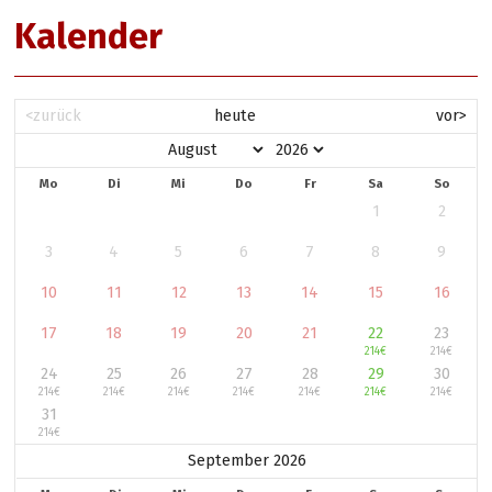
Kalender
<zurück
heute
vor>
Mo
Di
Mi
Do
Fr
Sa
So
1
2
3
4
5
6
7
8
9
10
11
12
13
14
15
16
17
18
19
20
21
22
23
214
€
214
€
24
25
26
27
28
29
30
214
€
214
€
214
€
214
€
214
€
214
€
214
€
31
214
€
September 2026